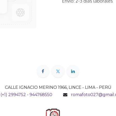
Envío: 2-3 días laborales
CALLE IGNACIO MERINO 1966, LINCE - LIMA - PERÚ
(+1) 2994752 - 944768550
romafoto027@gmail