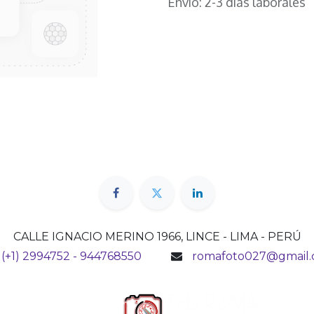
Envío: 2-3 días laborales
CALLE IGNACIO MERINO 1966, LINCE - LIMA - PERÚ
(+1) 2994752 - 944768550
romafoto027@gmail