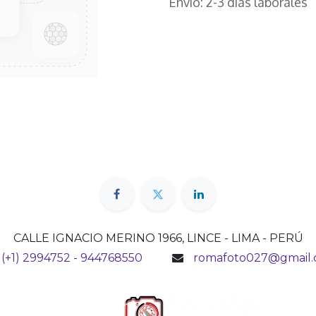
Envío: 2-3 días laborales
CALLE IGNACIO MERINO 1966, LINCE - LIMA - PERÚ
(+1) 2994752 - 944768550
romafoto027@gmail